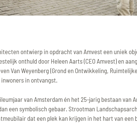
HOME
PROJECTEN
BUREAU
tecten ontwierp in opdracht van Amvest een uniek obj
eestelijk onthuld door Heleen Aarts (CEO Amvest) en aa
NIEUWS
en Van Weyenberg (Grond en Ontwikkeling, Ruimtelijk
inwoners in ontvangst.
CONTACT
bileumjaar van Amsterdam én het 25-jarig bestaan van 
t dan een symbolisch gebaar. Strootman Landschapsarch
atmeubilair dat een plek kan krijgen in het hart van een