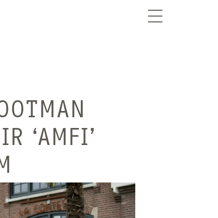
EN
ROOTMAN
R ‘AMFI’
M