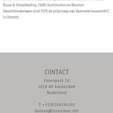
Bouw & Ontwikkeling, FARO Architecten en Beumer
Garantiemakelaars eind 2015 de prijsvraag van Veemarkt bouwveld C
in Utrecht.
CONTACT
Funenpark 1d
1018 AK Amsterdam
Nederland
T +31(0)204194169
bureau@strootman.net