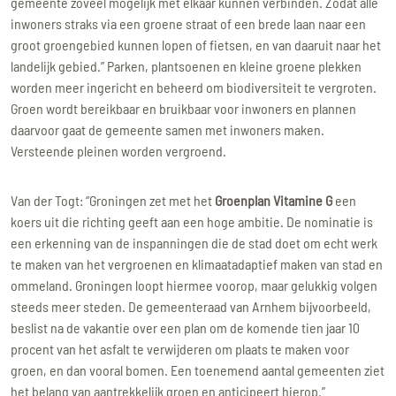
gemeente zoveel mogelijk met elkaar kunnen verbinden. Zodat alle
inwoners straks via een groene straat of een brede laan naar een
groot groengebied kunnen lopen of fietsen, en van daaruit naar het
landelijk gebied.” Parken, plantsoenen en kleine groene plekken
worden meer ingericht en beheerd om biodiversiteit te vergroten.
Groen wordt bereikbaar en bruikbaar voor inwoners en plannen
daarvoor gaat de gemeente samen met inwoners maken.
Versteende pleinen worden vergroend.
Van der Togt: “Groningen zet met het
Groenplan Vitamine G
een
koers uit die richting geeft aan een hoge ambitie. De nominatie is
een erkenning van de inspanningen die de stad doet om echt werk
te maken van het vergroenen en klimaatadaptief maken van stad en
ommeland. Groningen loopt hiermee voorop, maar gelukkig volgen
steeds meer steden. De gemeenteraad van Arnhem bijvoorbeeld,
beslist na de vakantie over een plan om de komende tien jaar 10
procent van het asfalt te verwijderen om plaats te maken voor
groen, en dan vooral bomen. Een toenemend aantal gemeenten ziet
het belang van aantrekkelijk groen en anticipeert hierop.”