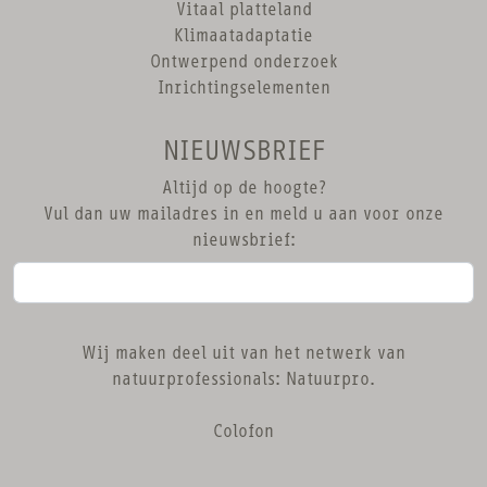
Vitaal platteland
Klimaatadaptatie
Ontwerpend onderzoek
Inrichtingselementen
NIEUWSBRIEF
Altijd op de hoogte?
Vul dan uw mailadres in en meld u aan voor onze
nieuwsbrief:
Wij maken deel uit van het netwerk van
natuurprofessionals:
Natuurpro
.
Colofon