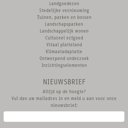
Landgoederen
Stedelijke vernieuwing
Tuinen, parken en bossen
Landschapsparken
Landschappelijk wonen
Cultureel erfgoed
Vitaal platteland
Klimaatadaptatie
Ontwerpend onderzoek
Inrichtingselementen
NIEUWSBRIEF
Altijd op de hoogte?
Vul dan uw mailadres in en meld u aan voor onze
nieuwsbrief: