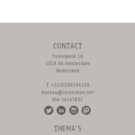
CONTACT
Funenpark 1d
1018 AK Amsterdam
Nederland
T +31(0)204194169
bureau@strootman.net
Kvk 34167832
THEMA'S