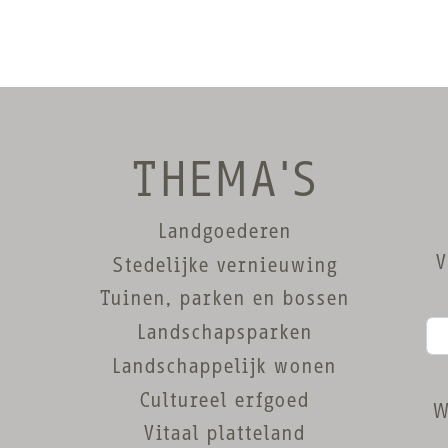
THEMA'S
Landgoederen
V
Stedelijke vernieuwing
Tuinen, parken en bossen
Landschapsparken
Landschappelijk wonen
Cultureel erfgoed
W
Vitaal platteland