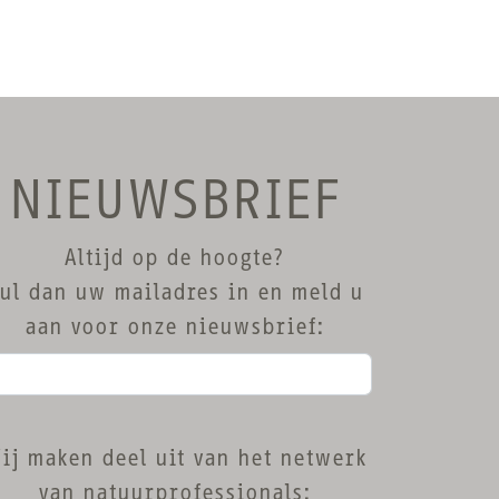
NIEUWSBRIEF
Altijd op de hoogte?
ul dan uw mailadres in en meld u
aan voor onze nieuwsbrief:
ij maken deel uit van het netwerk
van natuurprofessionals: