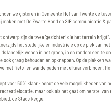
BUREAU
onden we gisteren in Gemeente Hof van Twente de tuss
ij maken met De Zwarte Hond en SIR communicatie & par
NIEUWS
 ontwerp zijn de twee ‘gezichten’ die het terrein krijgt”
CONTACT
"Enerzijds het stedelijke en industriële op de plek van he
ds landelijk wonen in het groen, in en rondom een te cr
we ook graag behouden en opknappen. Op de plekken wa
we met fiets- en wandelpaden met elkaar verbinden. Het
ept voor 50% klaar - benut de vele mogelijkheden van het
recreatielocatie, maar ook als het gaat om herstel van 
ebied, de Stads Regge.