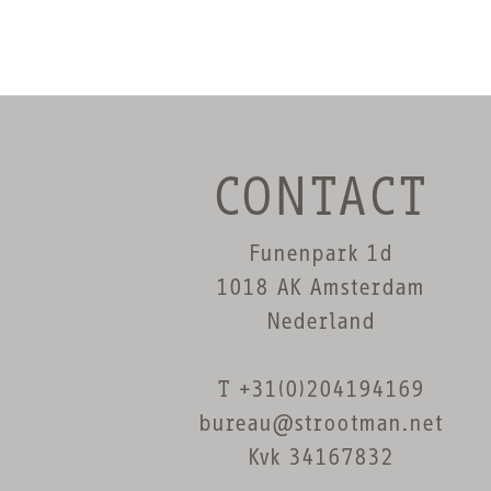
CONTACT
Funenpark 1d
1018 AK Amsterdam
Nederland
T +31(0)204194169
bureau@strootman.net
Kvk 34167832