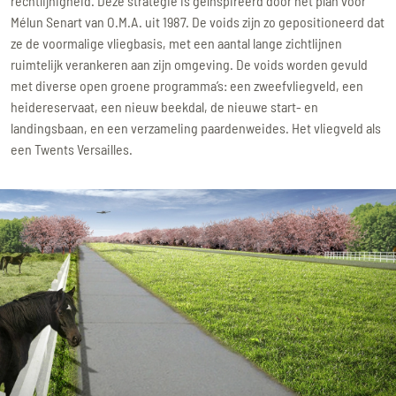
rechtlijnigheid. Deze strategie is geïnspireerd door het plan voor
Mélun Senart van O.M.A. uit 1987. De voids zijn zo gepositioneerd dat
ze de voormalige vliegbasis, met een aantal lange zichtlijnen
ruimtelijk verankeren aan zijn omgeving. De voids worden gevuld
met diverse open groene programma’s: een zweefvliegveld, een
heidereservaat, een nieuw beekdal, de nieuwe start- en
landingsbaan, en een verzameling paardenweides. Het vliegveld als
een Twents Versailles.