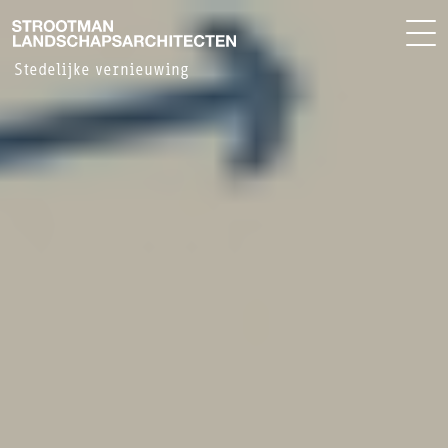
BUREAU
EN
Stedelijke vernieuwing
NIEUWS
CONTACT