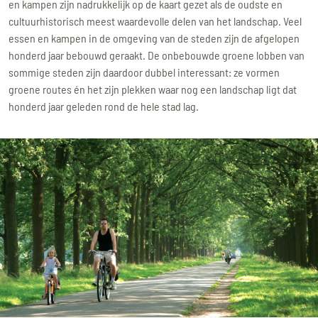
en kampen zijn nadrukkelijk op de kaart gezet als de oudste en
cultuurhistorisch meest waardevolle delen van het landschap. Veel
essen en kampen in de omgeving van de steden zijn de afgelopen
honderd jaar bebouwd geraakt. De onbebouwde groene lobben van
sommige steden zijn daardoor dubbel interessant: ze vormen
groene routes én het zijn plekken waar nog een landschap ligt dat
honderd jaar geleden rond de hele stad lag.